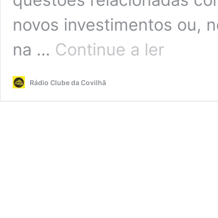
novos investimentos ou, n
UF
na …
Continue a ler
Covilhã
e
Canhoso
Rádio Clube da Covilhã
cria
“Gabinete
de
apoio
às
Empresas”