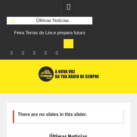
Últimas Notícias
Feira Terras do Lince prepara futuro
Covilhã av
e
após edição que levou milhares de
desmaterialização d
visitantes a Penamacor
Facebook
Instagram
Twitter
RSS
No
Skip
RCC
RCC
Ar
to
content
There are no slides in this slider.
Últimas Notícias