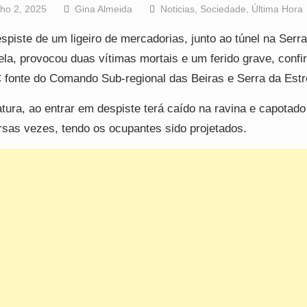
lho 2, 2025
Gina Almeida
Noticias
,
Sociedade
,
Última Hora
spiste de um ligeiro de mercadorias, junto ao túnel na Serr
ela, provocou duas vítimas mortais e um ferido grave, confi
fonte do Comando Sub-regional das Beiras e Serra da Estr
atura, ao entrar em despiste terá caído na ravina e capotado
rsas vezes, tendo os ocupantes sido projetados.