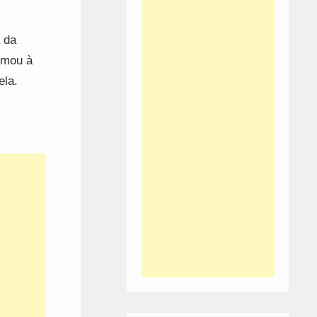
a da
rmou à
ela.