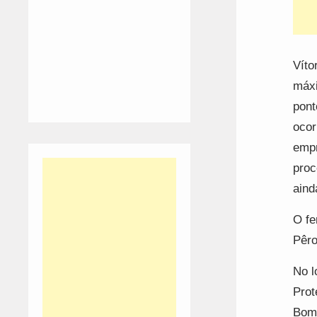
Víto
máxi
pont
ocor
empr
proc
aind
O fe
Pêro
No l
Prot
Bomb