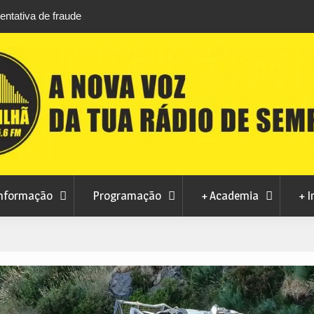
entativa de fraude
Cinema ao ar livre anima noites de agosto na
do Teixoso
nformação
Programação
+ Academia
+ I