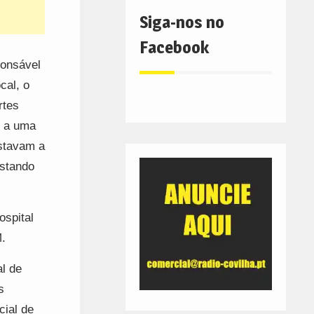
Siga-nos no
Facebook
ponsável
cal, o
rtes
m a uma
estavam a
estando
ospital
M.
l de
s
cial de