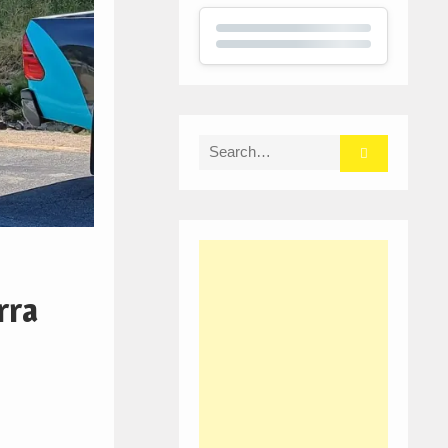
Search
for:
rra