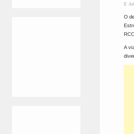
Ju
O de
Estr
RCC 
A vi
dive