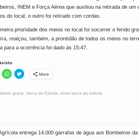
eiros, INEM e Força Aérea que auxiliou na retirada de um 
os do local, o outro foi retirado com cordas.
imeira prioridade dos meios no local foi socorrer o ferido gra
ira, realçou, também, a prontidão de todos os meios no terr
ta para a ocorrência foi dado às 15:47.
ha isto:
lick
Click
Click
More
o
to
to
hare
share
share
n
on
on
acebook
WhatsApp
Twitter
Opens
(Opens
(Opens
idente grave
,
Serra da Estrela
,
túnel serra da estrela
n
in
in
ew
new
new
indow)
window)
window)
ção
Agrícola entrega 14.000 garrafas de água aos Bombeiros da