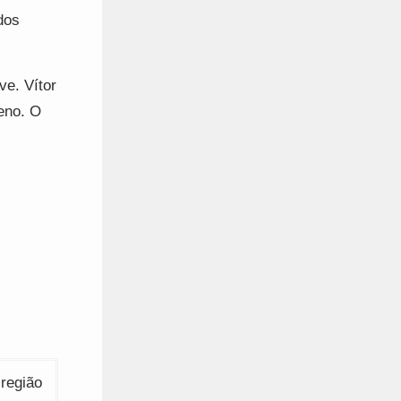
dos
ve. Vítor
eno. O
 região