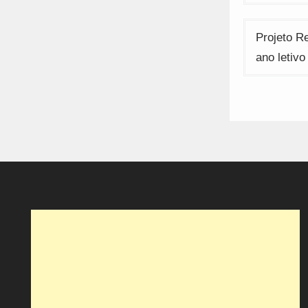
de
artigos
Projeto R
ano letivo