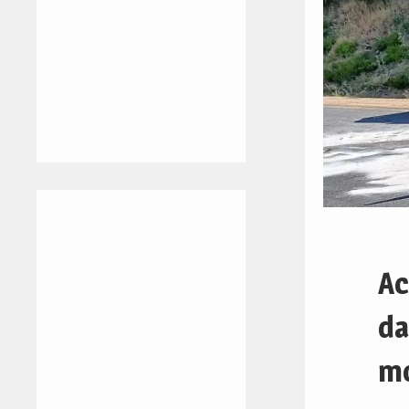
Ac
da
mo