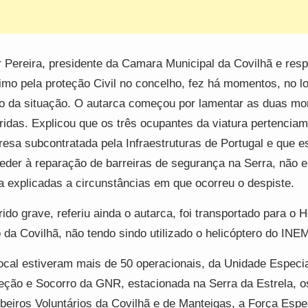
r Pereira, presidente da Camara Municipal da Covilhã e res
mo pela proteção Civil no concelho, fez há momentos, no lo
o da situação. O autarca começou por lamentar as duas mo
ridas. Explicou que os três ocupantes da viatura pertencia
esa subcontratada pela Infraestruturas de Portugal e que 
eder à reparação de barreiras de segurança na Serra, não 
a explicadas a circunstâncias em que ocorreu o despiste.
rido grave, referiu ainda o autarca, foi transportado para o H
 da Covilhã, não tendo sindo utilizado o helicóptero do INE
ocal estiveram mais de 50 operacionais, da Unidade Especia
eção e Socorro da GNR, estacionada na Serra da Estrela, o
eiros Voluntários da Covilhã e de Manteigas, a Força Espe