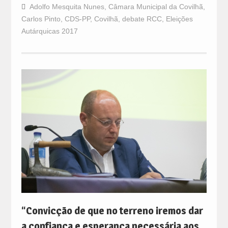
Adolfo Mesquita Nunes
,
Câmara Municipal da Covilhã
,
Carlos Pinto
,
CDS-PP
,
Covilhã
,
debate RCC
,
Eleições
Autárquicas 2017
“Convicção de que no terreno iremos dar
a confiança e esperança necessária aos