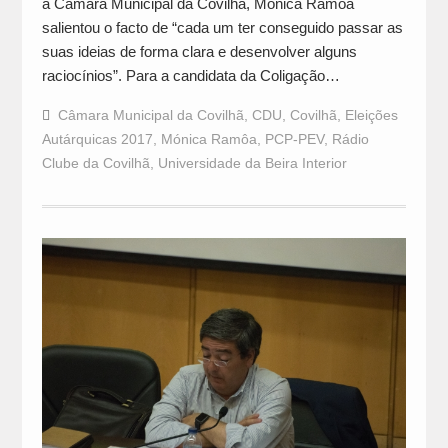
à Câmara Municipal da Covilhã, Mónica Ramôa
salientou o facto de “cada um ter conseguido passar as
suas ideias de forma clara e desenvolver alguns
raciocínios”. Para a candidata da Coligação…
Câmara Municipal da Covilhã
,
CDU
,
Covilhã
,
Eleições
Autárquicas 2017
,
Mónica Ramôa
,
PCP-PEV
,
Rádio
Clube da Covilhã
,
Universidade da Beira Interior