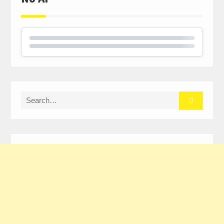
Search
for: