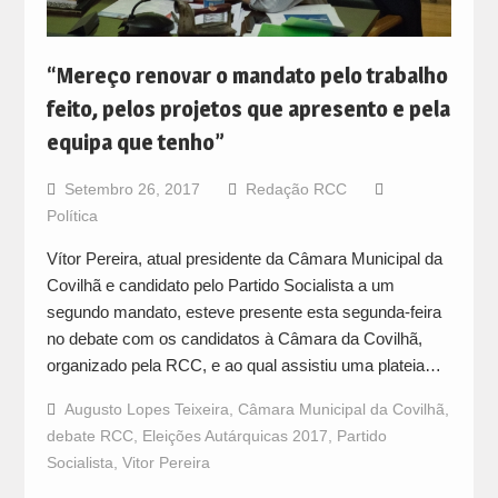
“Mereço renovar o mandato pelo trabalho
feito, pelos projetos que apresento e pela
equipa que tenho”
Setembro 26, 2017
Redação RCC
Política
Vítor Pereira, atual presidente da Câmara Municipal da
Covilhã e candidato pelo Partido Socialista a um
segundo mandato, esteve presente esta segunda-feira
no debate com os candidatos à Câmara da Covilhã,
organizado pela RCC, e ao qual assistiu uma plateia…
Augusto Lopes Teixeira
,
Câmara Municipal da Covilhã
,
debate RCC
,
Eleições Autárquicas 2017
,
Partido
Socialista
,
Vitor Pereira