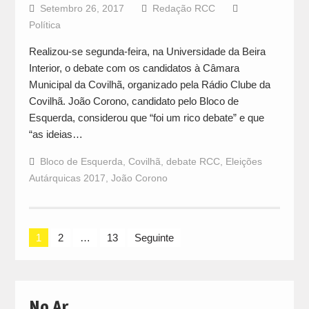
Setembro 26, 2017
Redação RCC
Política
Realizou-se segunda-feira, na Universidade da Beira
Interior, o debate com os candidatos à Câmara
Municipal da Covilhã, organizado pela Rádio Clube da
Covilhã. João Corono, candidato pelo Bloco de
Esquerda, considerou que “foi um rico debate” e que
“as ideias…
Bloco de Esquerda
,
Covilhã
,
debate RCC
,
Eleições
Autárquicas 2017
,
João Corono
Navegação
1
2
…
13
Seguinte
de
artigos
No Ar