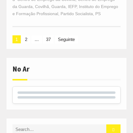
da Guarda
,
Covilhã
,
Guarda
,
IEFP
,
Instituto do Emprego
e Formação Profissional
,
Partido Socialista
,
PS
Navegação
1
2
…
37
Seguinte
de
artigos
No Ar
Search