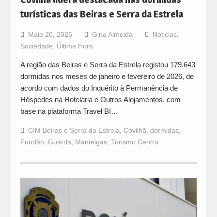
turísticas das Beiras e Serra da Estrela
Maio 20, 2026
Gina Almeida
Noticias
,
Sociedade
,
Última Hora
A região das Beiras e Serra da Estrela registou 179.643
dormidas nos meses de janeiro e fevereiro de 2026, de
acordo com dados do Inquérito à Permanência de
Hóspedes na Hotelaria e Outros Alojamentos, com
base na plataforma Travel BI…
CIM Beiras e Serra da Estrela
,
Covilhã
,
dormidas
,
Fundão
,
Guarda
,
Manteigas
,
Turismo Centro