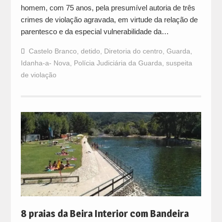
homem, com 75 anos, pela presumível autoria de três
crimes de violação agravada, em virtude da relação de
parentesco e da especial vulnerabilidade da…
Castelo Branco
,
detido
,
Diretoria do centro
,
Guarda
,
Idanha-a- Nova
,
Polícia Judiciária da Guarda
,
suspeita
de violação
8 praias da Beira Interior com Bandeira