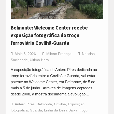
Belmonte: Welcome Center recebe
exposição fotográfica do troço
ferroviário Covilhã-Guarda
Maio 3, 2026
Milene Proença
Noticias
,
Sociedade
,
Última Hora
A exposição fotográfica de Antero Pires dedicada ao
troço ferroviário entre a Covilhã e Guarda, vai estar
patente no Welcome Center, em Belmonte, de 5 de
maio a 5 de junho. Através de imagens captadas
desde 2008, a mostra documenta a evolução…
Antero Pires
,
Belmonte
,
Covilhã
,
Exposição
fotográfica
,
Guarda
,
Linha da Beira Baixa
,
troço