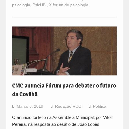
psicologia
,
PsicUBI
,
X forum de psicologia
CMC anuncia Fórum para debater o futuro
da Covilhã
Março 5, 2019
Redação RCC
Política
O anúncio foi feito na Assembleia Municipal, por Vítor
Pereira, na resposta ao desafio de João Lopes