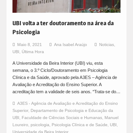
UBI volta a ter doutoramento na área da
Psicologia
Maio 8, 2021
Ana Isabel Araújo
Noticias
,
UBI
,
Última Hora
A Universidade da Beira Interior (UBI) viu, esta
semana, o 3.º Ciclo/Doutoramento em Psicologia
Clínica e da Saúde, aprovado pela A3ES – Agência de
Avaliação e Acreditação do Ensino Superior. A
acreditação tem a validade de seis anos. “Trata-se do…
A3ES - Agência de Avaliação e Acreditação do Ensino
Superior
,
Departamento de Psicologia e Educação da
UBI
,
Faculdade de Ciências Sociais e Humanas
,
Manuel
Loureiro
,
psicologia
,
Psicologia Clínica e de Saúde
,
UBI
,
Universidade da Beira Interior