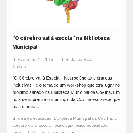
“O cérebro vai á escola” na Biblioteca
Municipal
Fevereiro 21, 2019
Redação RCC
Cultura
“O Cérebro vai à Escola – Neurociências e práticas
inclusivas”, é o tema de um workshop que terá lugar no
próximo sábado na Biblioteca Municipal da Covilhã. Em
nota de imprensa o município da Covilhã esclarece que
esta é mais…
área da educação
,
Biblioteca Municipal da Covilhã
,
O
cérebro vai à Escola"
,
psicologia
,
psicomotricidade
,
terapia da fala
,
terapia ocupacional