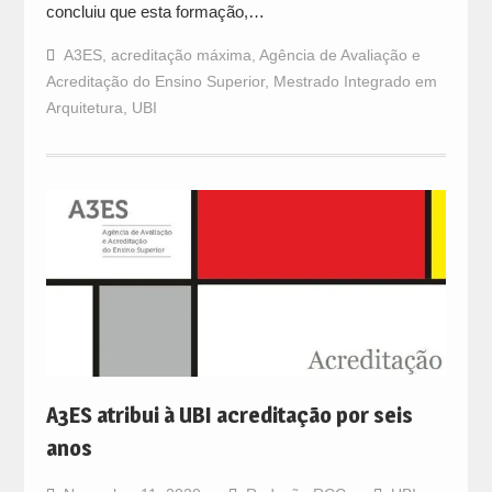
concluiu que esta formação,…
A3ES
,
acreditação máxima
,
Agência de Avaliação e
Acreditação do Ensino Superior
,
Mestrado Integrado em
Arquitetura
,
UBI
A3ES atribui à UBI acreditação por seis
anos