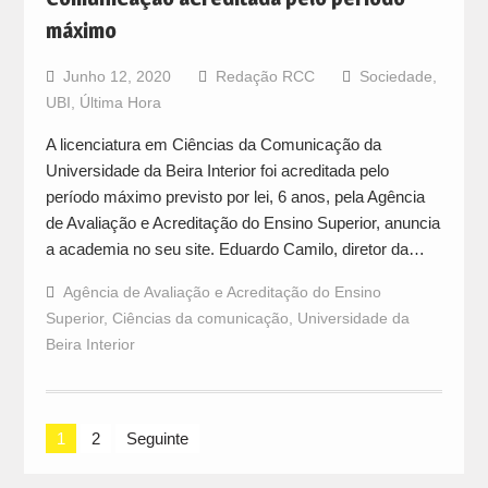
máximo
Junho 12, 2020
Redação RCC
Sociedade
,
UBI
,
Última Hora
A licenciatura em Ciências da Comunicação da
Universidade da Beira Interior foi acreditada pelo
período máximo previsto por lei, 6 anos, pela Agência
de Avaliação e Acreditação do Ensino Superior, anuncia
a academia no seu site. Eduardo Camilo, diretor da…
Agência de Avaliação e Acreditação do Ensino
Superior
,
Ciências da comunicação
,
Universidade da
Beira Interior
Navegação
1
2
Seguinte
de