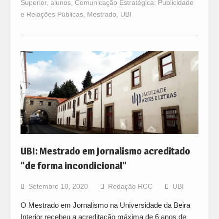
Superior
,
alunos
,
Comunicação Estratégica: Publicidade
e Relações Públicas
,
Mestrado
,
UBI
UBI: Mestrado em Jornalismo acreditado
“de forma incondicional”
Setembro 10, 2020
Redação RCC
UBI
O Mestrado em Jornalismo na Universidade da Beira
Interior recebeu a acreditação máxima de 6 anos de