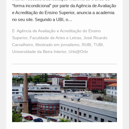
“forma incondicional” por parte da Agência de Avaliação
e Acreditação do Ensino Superior, anuncia a academia
no seu site. Segundo a UBI, o…
Agência de Avaliação e Acreditação do Ensino
Superior
,
Faculdade de Artes e Letras
,
José Ricardo
Carvalheiro
,
Mestrado em jornalismo
,
RUBI
,
TUBI
,
Universidade da Beira Interior
,
Urbi@Orbi