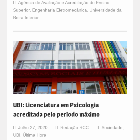
Agência de Avaliação e Acreditação do Ensino
Superior
,
Engenharia Eletromecânica
,
Universidade da
Beira Interior
UBI: Licenciatura em Psicologia
acreditada pelo período máximo
Julho 27, 2020
Redação RCC
Sociedade
,
UBI
,
Última Hora