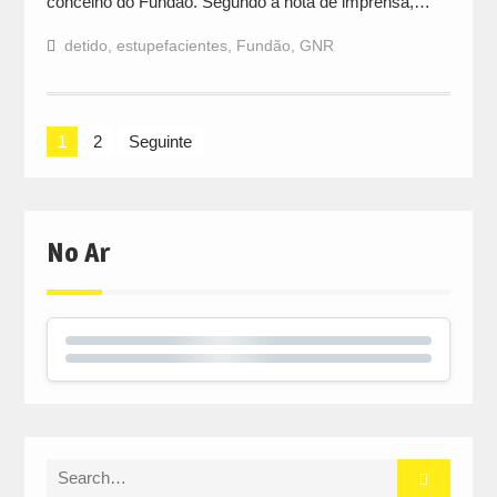
concelho do Fundão. Segundo a nota de imprensa,…
detido
,
estupefacientes
,
Fundão
,
GNR
Navegação
1
2
Seguinte
de
artigos
No Ar
Search