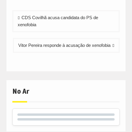
new
new
new
window)
window)
window)
Navegação
CDS Covilhã acusa candidata do PS de
de
xenofobia
artigos
Vitor Pereira responde à acusação de xenofobia
No Ar