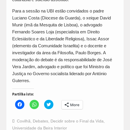
Para a sessão na UBI estão convidados o padre
Luciano Costa (Diocese da Guarda), o xeique David
Munir (imã da Mesquita de Lisboa), o advogado
Fernando Soares Loja (especialista em Direito
Eclesiástico e da Liberdade Religiosa), Issac Assor
(elemento da Comunidade Israelita) e o docente e
investigador da área da Filosofia, Paulo Borges. A
moderação do debate é da responsabilidade de José
Vera Jardim, advogado e político que foi Ministro da
Justiça no Governo socialista liderado por António
Guterres.
Partilha isto:
Click
Click
Click
More
to
to
to
share
share
share
on
on
on
Facebook
WhatsApp
Twitter
Covilhã
,
Debates
,
Decidir sobre o Final da Vida
,
(Opens
(Opens
(Opens
in
in
in
Universidade da Beira Interior