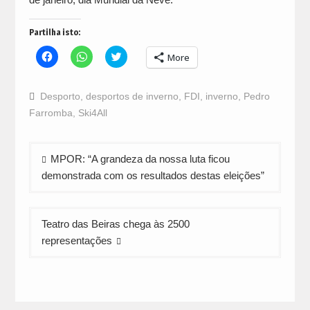
Partilha isto:
Click
Click
Click
More
to
to
to
share
share
share
on
on
on
Facebook
WhatsApp
Twitter
Desporto
,
desportos de inverno
,
FDI
,
inverno
,
Pedro
(Opens
(Opens
(Opens
in
in
in
Farromba
,
Ski4All
new
new
new
window)
window)
window)
Navegação
MPOR: “A grandeza da nossa luta ficou
de
demonstrada com os resultados destas eleições”
artigos
Teatro das Beiras chega às 2500
representações