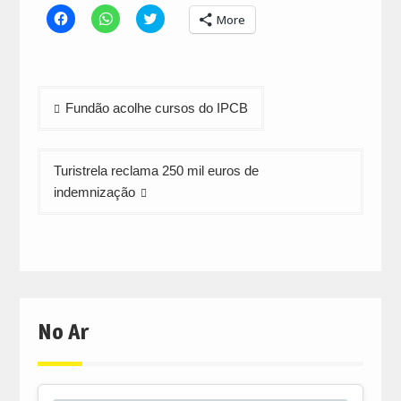
Click
Click
Click
More
to
to
to
share
share
share
on
on
on
Facebook
WhatsApp
Twitter
(Opens
(Opens
(Opens
in
in
in
Navegação
new
new
new
Fundão acolhe cursos do IPCB
window)
window)
window)
de
artigos
Turistrela reclama 250 mil euros de
indemnização
No Ar