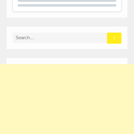
Search
for: