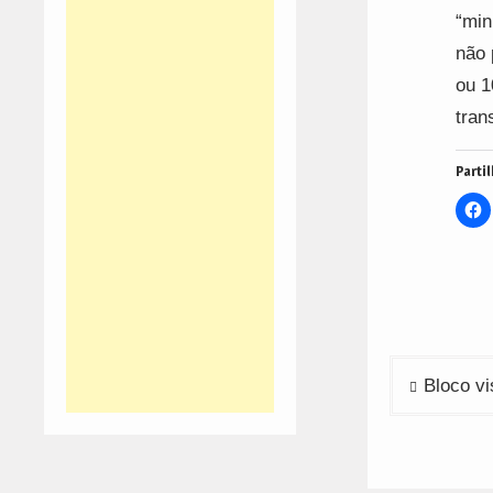
“min
não 
ou 1
tran
Partil
C
t
s
o
F
(
i
n
w
Navega
Bloco vi
de
artigos