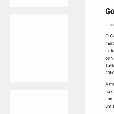
Go
Ju
O Go
merc
incl
os v
15% 
20h0
A me
no c
comp
um a