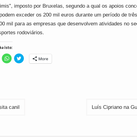
imis”, imposto por Bruxelas, segundo a qual os apoios con
podem exceder os 200 mil euros durante um período de três
00 mil para as empresas que desenvolvem atividades no se
sportes rodoviários.
ha isto:
lick
Click
Click
More
o
to
to
hare
share
share
n
on
on
acebook
WhatsApp
Twitter
Opens
(Opens
(Opens
n
in
in
ew
new
new
indow)
window)
window)
ção
sita canil
Luís Cipriano na G