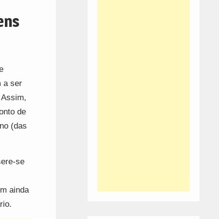
ens
e
 a ser
 Assim,
onto de
no (das
sere-se
êm ainda
io.