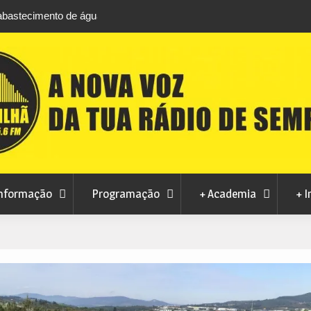
m Manteigas
Verão no Centro Histórico regressa à Covilhã
a ao consumo
agosto com estreia de Minta&The Brook Trou
nformação
Programação
+ Academia
+ I