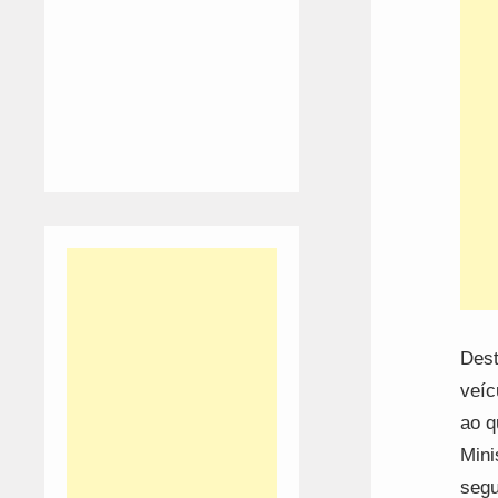
Dest
veíc
ao q
Mini
segu