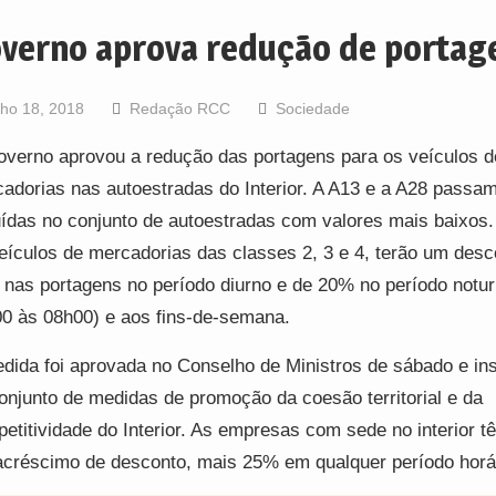
verno aprova redução de portag
lho 18, 2018
Redação RCC
Sociedade
verno aprovou a redução das portagens para os veículos d
adorias nas autoestradas do Interior. A A13 e a A28 passam
uídas no conjunto de autoestradas com valores mais baixos.
eículos de mercadorias das classes 2, 3 e 4, terão um desc
nas portagens no período diurno e de 20% no período notur
0 às 08h00) e aos fins-de-semana.
dida foi aprovada no Conselho de Ministros de sábado e in
onjunto de medidas de promoção da coesão territorial e da
etitividade do Interior. As empresas com sede no interior t
créscimo de desconto, mais 25% em qualquer período horár