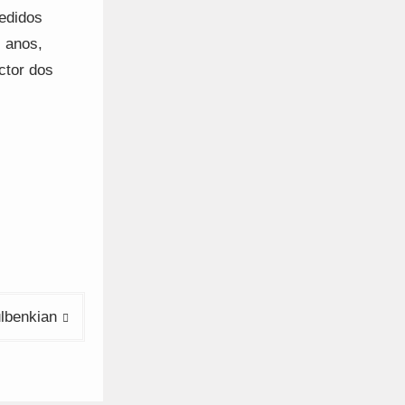
cedidos
 anos,
ctor dos
ulbenkian