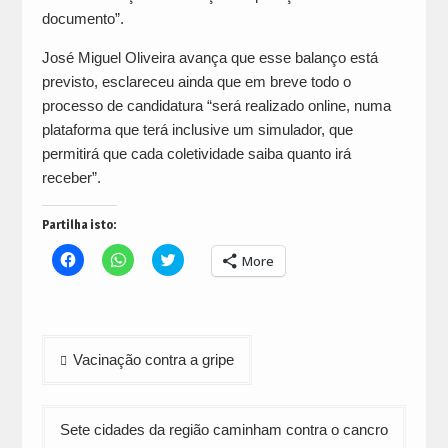
documento”.
José Miguel Oliveira avança que esse balanço está
previsto, esclareceu ainda que em breve todo o
processo de candidatura “será realizado online, numa
plataforma que terá inclusive um simulador, que
permitirá que cada coletividade saiba quanto irá
receber”.
Partilha isto:
Click
Click
Click
More
to
to
to
share
share
share
on
on
on
Facebook
WhatsApp
Twitter
(Opens
(Opens
(Opens
in
in
in
Navegação
new
new
new
Vacinação contra a gripe
window)
window)
window)
de
artigos
Sete cidades da região caminham contra o cancro