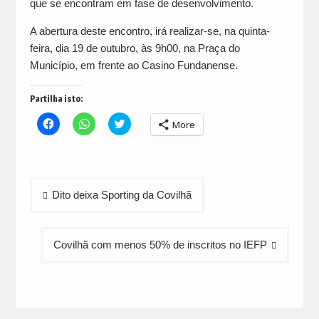
que se encontram em fase de desenvolvimento.
A abertura deste encontro, irá realizar-se, na quinta-
feira, dia 19 de outubro, às 9h00, na Praça do
Município, em frente ao Casino Fundanense.
Partilha isto:
Click
Click
Click
More
to
to
to
share
share
share
on
on
on
Facebook
WhatsApp
Twitter
(Opens
(Opens
(Opens
in
in
in
Navegação
new
new
new
Dito deixa Sporting da Covilhã
window)
window)
window)
de
artigos
Covilhã com menos 50% de inscritos no IEFP