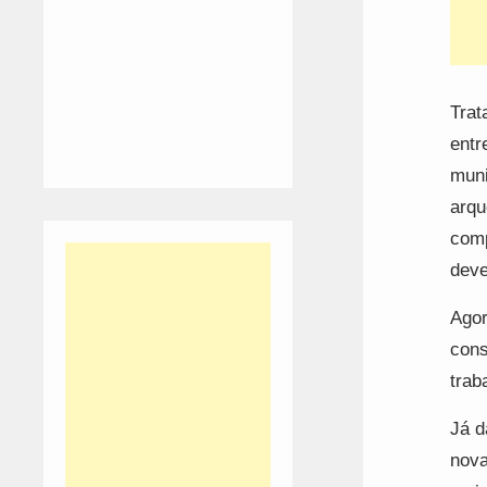
Trat
entr
muni
arqu
comp
deve
Agor
cons
trab
Já d
nova