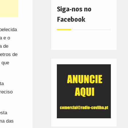
Siga-nos no
Facebook
belecida
a e o
a de
etros de
, que
ta
reciso
esta
uma das