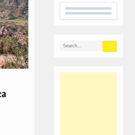
Search
for:
ca