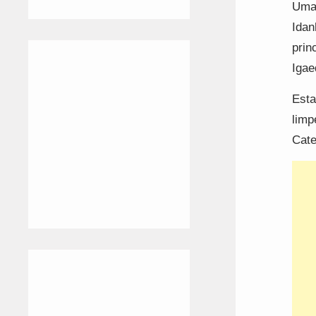
Uma 
Idan
prin
Igae
Esta
limp
Cate