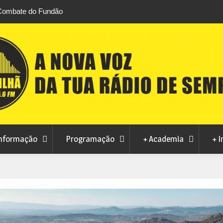
 Combate do Fundão
Transferência de competências na Educação
 Brazilian Jiu-Jitsu
défice de 2,1 milhões de euros na Covilhã
nformação
Programação
+ Academia
+ I