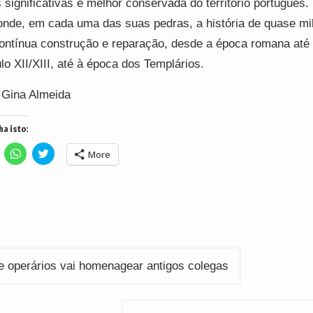
 significativas e melhor conservada do território português.
nde, em cada uma das suas pedras, a história de quase mi
ontínua construção e reparação, desde a época romana até
lo XII/XIII, até à época dos Templários.
 Gina Almeida
ha isto:
lick
Click
Click
More
o
to
to
hare
share
share
n
on
on
acebook
WhatsApp
Twitter
Opens
(Opens
(Opens
n
in
in
ew
new
new
indow)
window)
window)
ção
e operários vai homenagear antigos colegas