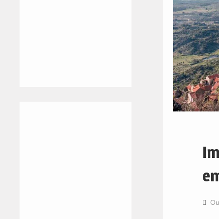
Im
em
Ou