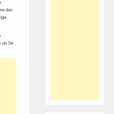
m
uma das
tiga
e
s da Sé