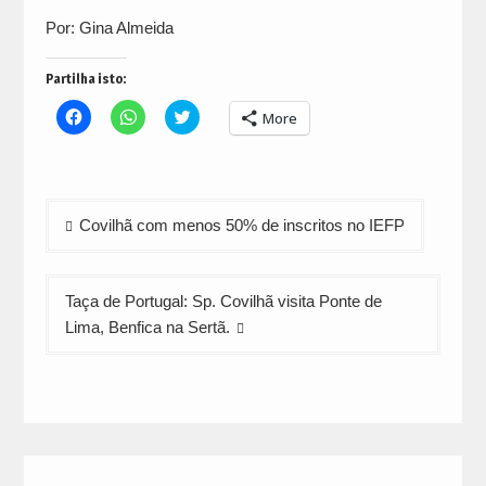
Por: Gina Almeida
Partilha isto:
Click
Click
Click
More
to
to
to
share
share
share
on
on
on
Facebook
WhatsApp
Twitter
(Opens
(Opens
(Opens
in
in
in
Navegação
new
new
new
Covilhã com menos 50% de inscritos no IEFP
window)
window)
window)
de
artigos
Taça de Portugal: Sp. Covilhã visita Ponte de
Lima, Benfica na Sertã.