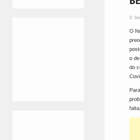
BE
De
O Nú
preo
post
o de
do c
Covi
Para
prob
falta