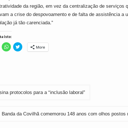
tratividade da região, em vez da centralização de serviços 
vam a crise do despovoamento e de falta de assistência a 
lação já tão carenciada.”
ha isto:
lick
Click
Click
More
o
to
to
hare
share
share
n
on
on
acebook
WhatsApp
Twitter
Opens
(Opens
(Opens
n
in
in
ew
new
new
indow)
window)
window)
ção
na protocolos para a “inclusão laboral”
Banda da Covilhã comemorou 148 anos com olhos postos n