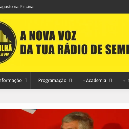
CMC rejeita pedido da MoviCovilhã para alterar
Autarq
contrato de concessão dos transportes urbanos
INEM 
nformação
Programação
+ Academia
+ I