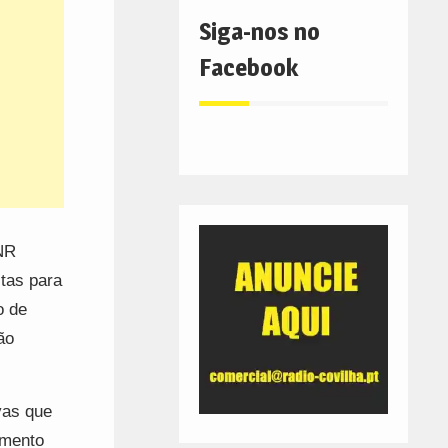
Siga-nos no
Facebook
GNR
tas para
o de
ão
vas que
umento