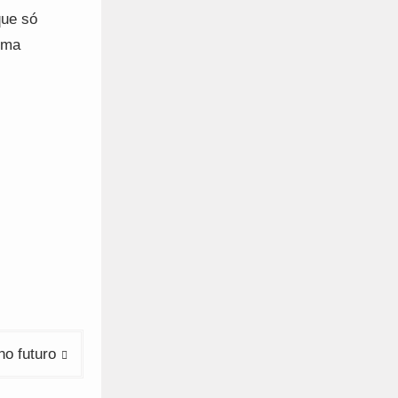
que só
uma
o futuro