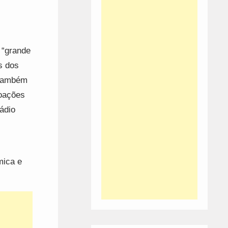
 “grande
s dos
 também
voações
ádio
mica e