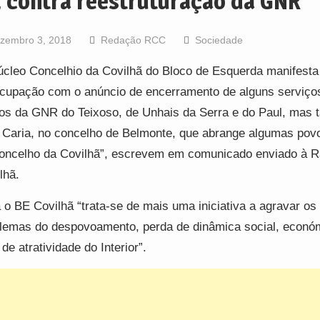
 contra reestruturação da GNR
zembro 3, 2018
Redação RCC
Sociedade
cleo Concelhio da Covilhã do Bloco de Esquerda manifesta
cupação com o anúncio de encerramento de alguns serviço
os da GNR do Teixoso, de Unhais da Serra e do Paul, mas
 Caria, no concelho de Belmonte, que abrange algumas po
oncelho da Covilhã”, escrevem em comunicado enviado à R
lhã.
 o BE Covilhã “trata-se de mais uma iniciativa a agravar os
lemas do despovoamento, perda de dinâmica social, econó
 de atratividade do Interior”.