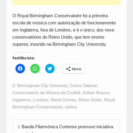
O Royal Birmingham Conservatoire foi a primeira
escola de música com autorização de funcionamento
em Inglaterra, fora de Londres, e é o único, dos nove
conservatórios do Reino Unido, que tem ensino
superior, inserido na Birmingham City University.
Partilha isto:
Click
Click
Click
More
to
to
to
share
share
share
on
on
on
Facebook
WhatsApp
Twitter
Birmingham City University
,
Carlos Salazar
,
(Opens
(Opens
(Opens
in
in
in
Conservatório de Música da Covilhã
,
Esther Branco
,
new
new
new
window)
window)
window)
Inglaterra
,
Londres
,
Maria Gomes
,
Reino Unido
,
Royal
Birmingham Conservatoire
,
violino
Navegação
Banda Filarmónica Cortense promove iniciativa
de