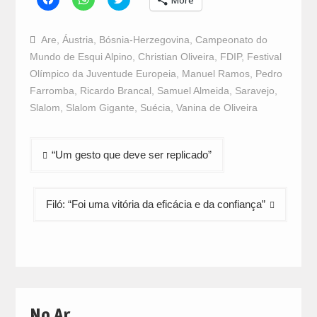
More
to
to
to
share
share
share
on
on
on
Facebook
WhatsApp
Twitter
Are
,
Áustria
,
Bósnia-Herzegovina
,
Campeonato do
(Opens
(Opens
(Opens
in
in
in
Mundo de Esqui Alpino
,
Christian Oliveira
,
FDIP
,
Festival
new
new
new
window)
window)
window)
Olímpico da Juventude Europeia
,
Manuel Ramos
,
Pedro
Farromba
,
Ricardo Brancal
,
Samuel Almeida
,
Saravejo
,
Slalom
,
Slalom Gigante
,
Suécia
,
Vanina de Oliveira
Navegação
“Um gesto que deve ser replicado”
de
artigos
Filó: “Foi uma vitória da eficácia e da confiança”
No Ar