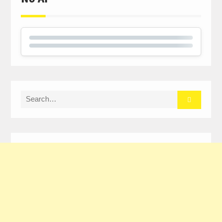
Search
for: