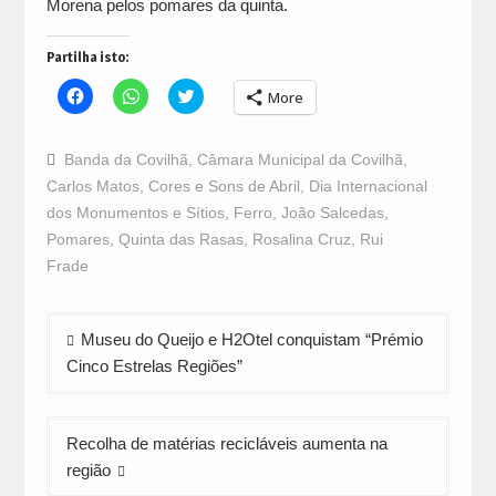
Morena pelos pomares da quinta.
Partilha isto:
Click
Click
Click
More
to
to
to
share
share
share
on
on
on
Facebook
WhatsApp
Twitter
Banda da Covilhã
,
Câmara Municipal da Covilhã
,
(Opens
(Opens
(Opens
in
in
in
Carlos Matos
,
Cores e Sons de Abril
,
Dia Internacional
new
new
new
window)
window)
window)
dos Monumentos e Sítios
,
Ferro
,
João Salcedas
,
Pomares
,
Quinta das Rasas
,
Rosalina Cruz
,
Rui
Frade
Navegação
Museu do Queijo e H2Otel conquistam “Prémio
de
Cinco Estrelas Regiões”
artigos
Recolha de matérias recicláveis aumenta na
região