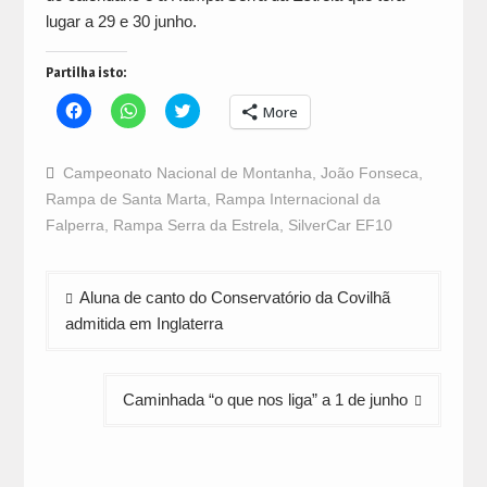
lugar a 29 e 30 junho.
Partilha isto:
Click
Click
Click
More
to
to
to
share
share
share
on
on
on
Facebook
WhatsApp
Twitter
Campeonato Nacional de Montanha
,
João Fonseca
,
(Opens
(Opens
(Opens
in
in
in
Rampa de Santa Marta
,
Rampa Internacional da
new
new
new
window)
window)
window)
Falperra
,
Rampa Serra da Estrela
,
SilverCar EF10
Navegação
Aluna de canto do Conservatório da Covilhã
de
admitida em Inglaterra
artigos
Caminhada “o que nos liga” a 1 de junho