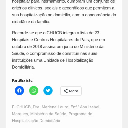
hospitalar para internamento, cumpram um conjunto de
critérios clínicos, sociais e geográficos que permitem a
sua hospitalização no domicílio, com a concordância do
cidadão e da família.
Recorde-se que o CHUCB integra a lista de 23
Hospitais e Centros Hospitalares do País, que em
outubro de 2018 assinaram junto do Ministério da
Saúde, o compromisso de constituir nas suas
instituições uma Unidade de Hospitalização
Domiciliária.
Partilha isto:
Click
Click
Click
More
to
to
to
share
share
share
on
on
on
Facebook
WhatsApp
Twitter
CHUCB
,
Dra. Marlene Louro
,
Enf.ª Ana Isabel
(Opens
(Opens
(Opens
in
in
in
Marques
,
Ministério da Saúde
,
Programa de
new
new
new
window)
window)
window)
Hospitalização Domiciliária