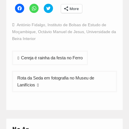
Click
Click
Click
More
to
to
to
share
share
share
on
on
on
Facebook
WhatsApp
Twitter
António Fidalgo
,
Instituto de Bolsas de Estudo de
(Opens
(Opens
(Opens
in
in
in
Moçambique
,
Octávio Manuel de Jesus
,
Universidade da
new
new
new
window)
window)
window)
Beira Interior
Navegação
Cereja é rainha da festa no Ferro
de
artigos
Rota da Seda em fotografia no Museu de
Lanifícios