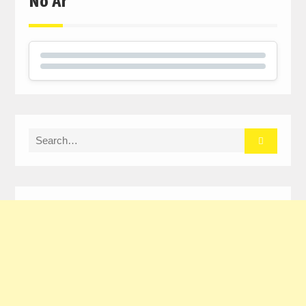
No Ar
Search
for: