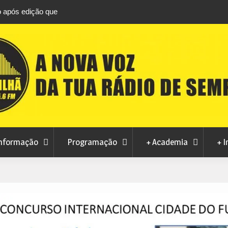
ro após edição que
Covilhã avança com a desmaterialização do 
namacor
Municipal
nformação
Programação
+ Academia
+ I