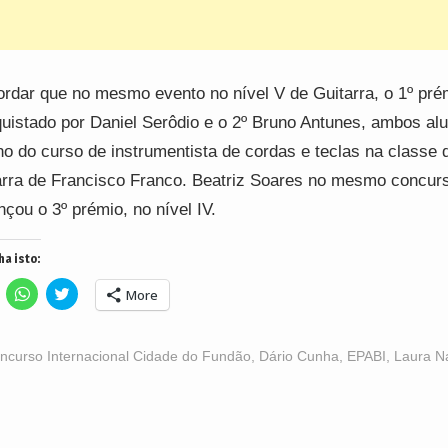
rdar que no mesmo evento no nível V de Guitarra, o 1º prém
uistado por Daniel Serôdio e o 2º Bruno Antunes, ambos al
no do curso de instrumentista de cordas e teclas na classe 
arra de Francisco Franco. Beatriz Soares no mesmo concur
nçou o 3º prémio, no nível IV.
ha isto:
lick
Click
Click
More
o
to
to
hare
share
share
n
on
on
acebook
WhatsApp
Twitter
Opens
(Opens
(Opens
ncurso Internacional Cidade do Fundão
,
Dário Cunha
,
EPABI
,
Laura N
n
in
in
ew
new
new
indow)
window)
window)