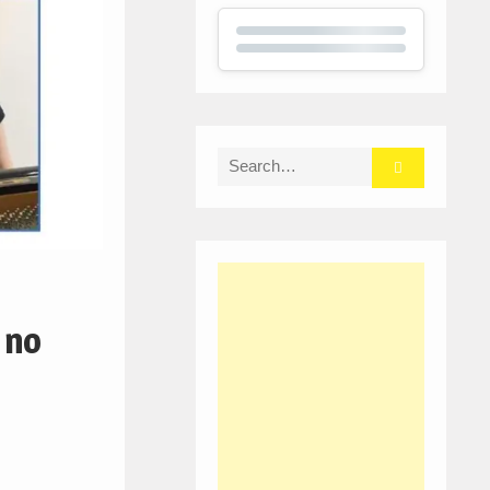
Search
for:
 no