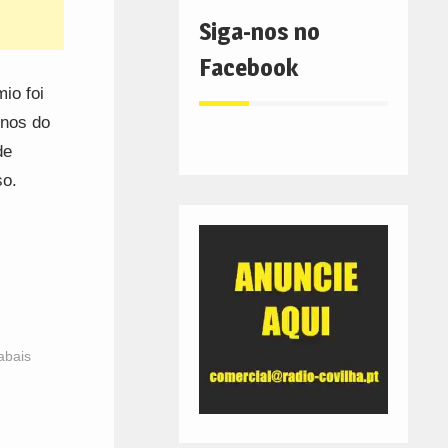
Siga-nos no
Facebook
io foi
unos do
de
so.
abais