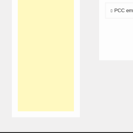
Navega
PCC em 
de
artigos