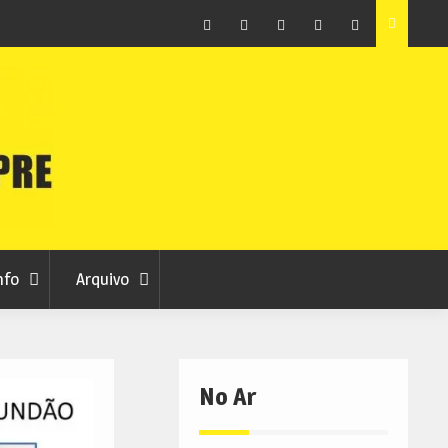
Arquivo
Ferro recebe XXVI Festival de Folclore este sábado
Facebook
Instagram
Twitter
RSS
No
RCC
RCC
Ar
nfo
Arquivo
No Ar