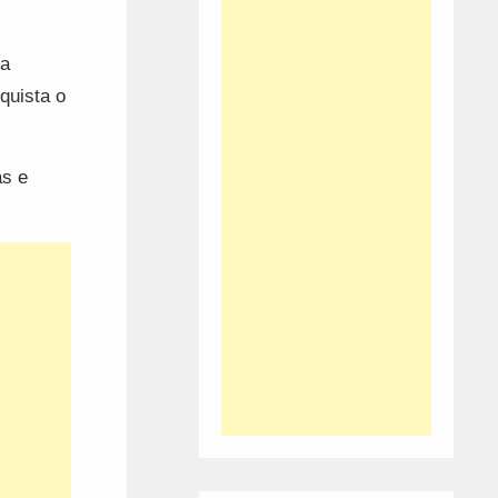
ra
quista o
as e