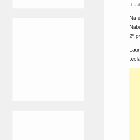
Ju
Na e
Naba
2º p
Laur
tecl