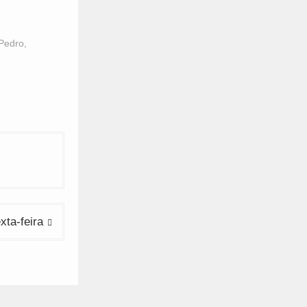
Pedro
,
xta-feira