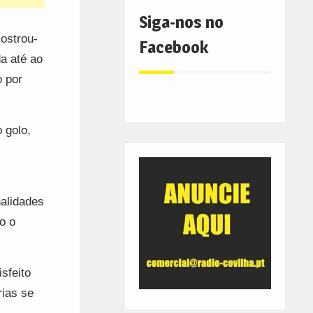
Siga-nos no
ostrou-
Facebook
a até ao
o por
 golo,
alidades
o o
sfeito
rias se