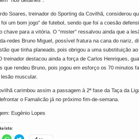
nem “nos detalhes”.
rdo Soares, treinador do Sporting da Covilhã, considerou qu
 foi um bom jogo” de futebol, sendo que foi a coesão defens
o chave para a vitória. O “mister” ressalvou ainda que a les
da-redes Bruno Miguel, possível fratura na cana do nariz, di
stão que tinha planeado, pois obrigou a uma substituição ao
O treinador destacou ainda a força de Carlos Henriques, gua
s que rendeu Bruno, pois jogou em esforço os 70 minutos f
lesão muscular.
vilhã carimbou assim a passagem à 2ª fase da Taça da Lig
defrontar o Famalicão já no próximo fim-de-semana.
gem: Eugénio Lopes
ha isto:
lick
Click
Click