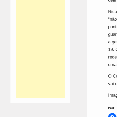
defi
Rica
“não
pont
guar
a ge
19. 
rede
uma 
O Co
vai 
Ima
Partil
C