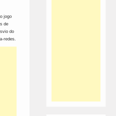
o jogo
es de
svio do
da-redes.