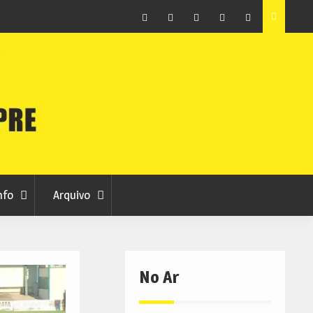
raia
Município de Belmonte alerta para tentativa de fraude
em nome da autarquia
Facebook
Instagram
Twitter
RSS
No
RCC
RCC
Ar
nfo
Arquivo
No Ar