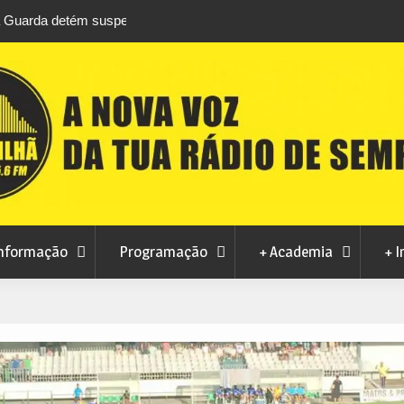
áfico de droga com
Unhais da Serra estreia Sound Sessions na p
fluvial este fim de semana
nformação
Programação
+ Academia
+ I