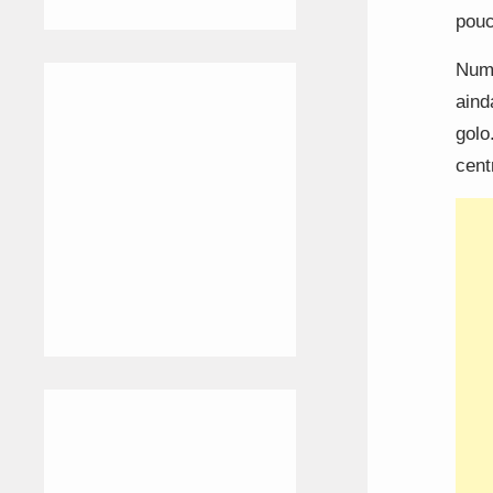
pouc
Numa
aind
golo
cent