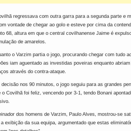
vilhã regressava com outra garra para a segunda parte e m
om vontade de chegar ao golo e esteve por cima da contend
to 68, altura em que o central covilhanense Jaime é expuls
ulação de amarelos.
anto o Varzim partia o jogo, procurando chegar com tudo ao
eões iam aguentado as investidas poveiras enquanto abriam
ços através do contra-ataque.
decisão nos 90 minutos, o jogo seguiu para as grandes pen
 o Covilhã foi feliz, vencendo por 3-1, tendo Bonani apontad
sivo.
einador dos homens de Varzim, Paulo Alves, mostrou-se sati
a exibição da sua equipa, argumentado que estas eliminató