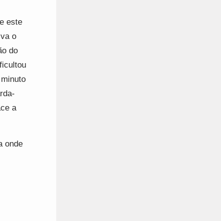
e este
iva o
ão do
ficultou
 minuto
rda-
ace a
a onde