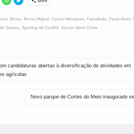
More
o
to
to
hare
share
share
n
on
on
acebook
WhatsApp
Twitter
Opens
(Opens
(Opens
nani
,
Bruno
,
Bruno Miguel
,
Carlos Henriques
,
Famalicão
,
Paulo Alves
,
n
in
in
ew
new
new
rdo Soares
,
Sporting da Covilhã
,
Varzim Sport Clube
indow)
window)
window)
ção
m candidaturas abertas à diversificação de atividades em
es agrícolas
Novo parque de Cortes do Meio inaugurado se