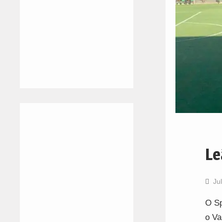
Le
Ju
O Sp
o Va