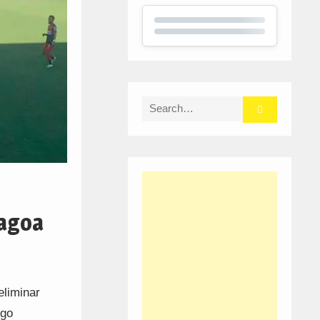
Search
for:
magoa
eliminar
ogo