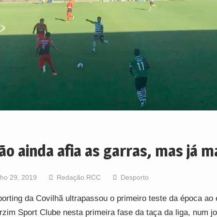
ão ainda afia as garras, mas já 
lho 29, 2019
Redação RCC
Desporto
orting da Covilhã ultrapassou o primeiro teste da época ao 
rzim Sport Clube nesta primeira fase da taça da liga, num j