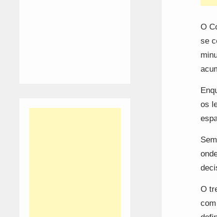
O Co
se c
minu
acum
Enqu
os l
espa
Sem 
onde
deci
O tr
com 