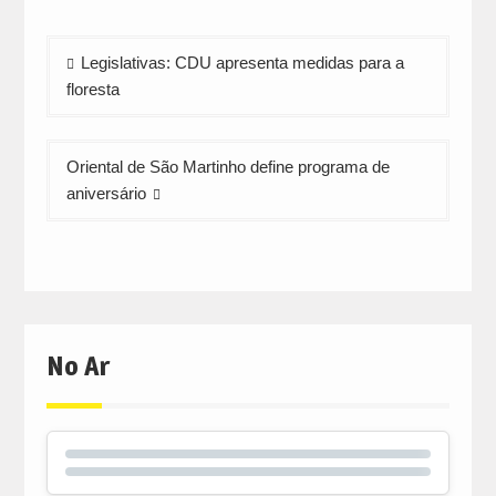
window)
window)
window)
Navegação
Legislativas: CDU apresenta medidas para a
de
floresta
artigos
Oriental de São Martinho define programa de
aniversário
No Ar