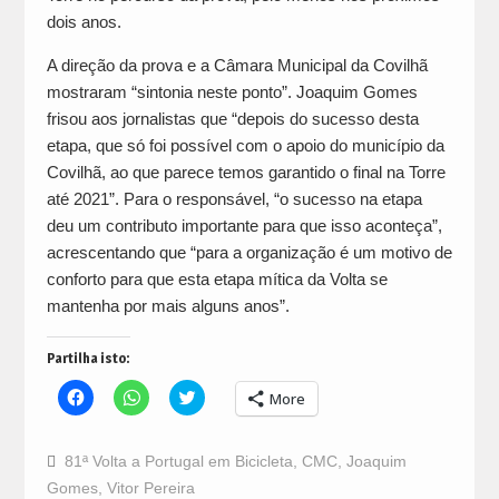
dois anos.
A direção da prova e a Câmara Municipal da Covilhã
mostraram “sintonia neste ponto”. Joaquim Gomes
frisou aos jornalistas que “depois do sucesso desta
etapa, que só foi possível com o apoio do município da
Covilhã, ao que parece temos garantido o final na Torre
até 2021”. Para o responsável, “o sucesso na etapa
deu um contributo importante para que isso aconteça”,
acrescentando que “para a organização é um motivo de
conforto para que esta etapa mítica da Volta se
mantenha por mais alguns anos”.
Partilha isto:
Click
Click
Click
More
to
to
to
share
share
share
on
on
on
Facebook
WhatsApp
Twitter
81ª Volta a Portugal em Bicicleta
,
CMC
,
Joaquim
(Opens
(Opens
(Opens
in
in
in
Gomes
,
Vitor Pereira
new
new
new