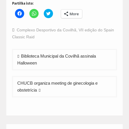
Partilha isto:
Click
Click
Click
More
to
to
to
share
share
share
on
on
on
Facebook
WhatsApp
Twitter
Complexo Desportivo da Covilhã
,
VII edição do Spain
(Opens
(Opens
(Opens
in
in
in
Classic Raid
new
new
new
window)
window)
window)
Navegação
Biblioteca Municipal da Covilhã assinala
de
Halloween
artigos
CHUCB organiza meeting de ginecologia e
obstetrícia