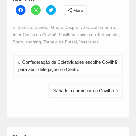
Click
Click
Click
More
to
to
to
share
share
share
on
on
on
Facebook
WhatsApp
Twitter
Benfica
,
Covilhã
,
Grupo Desportivo Casal da Serra
,
(Opens
(Opens
(Opens
in
in
in
Inter Casas da Covilhã
,
Pavilhão Unidos do Tortosendo
,
new
new
new
window)
window)
window)
Porto
,
sporting
,
Torneio de Futsal
,
Veteranos
Navegação
Confederação de Coletividades escolhe Covilhã
de
para abrir delegação no Centro
artigos
Sábado a caminhar na Covilhã