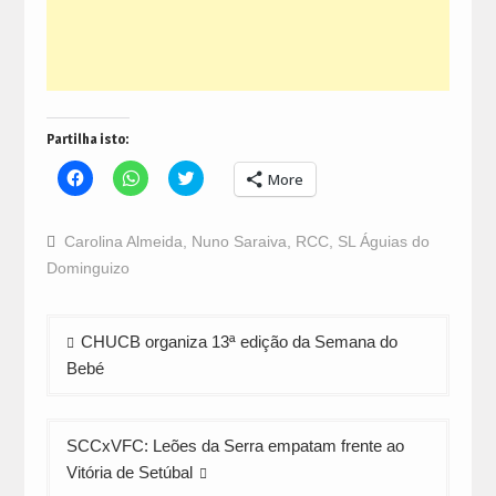
Partilha isto:
Click
Click
Click
More
to
to
to
share
share
share
on
on
on
Facebook
WhatsApp
Twitter
Carolina Almeida
,
Nuno Saraiva
,
RCC
,
SL Águias do
(Opens
(Opens
(Opens
in
in
in
Dominguizo
new
new
new
window)
window)
window)
Navegação
CHUCB organiza 13ª edição da Semana do
de
Bebé
artigos
SCCxVFC: Leões da Serra empatam frente ao
Vitória de Setúbal