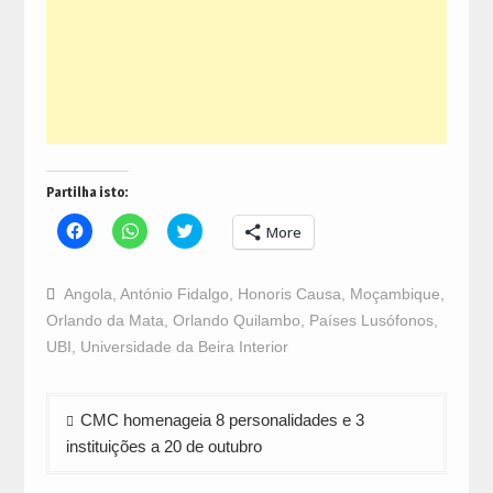
Partilha isto:
Click
Click
Click
More
to
to
to
share
share
share
on
on
on
Facebook
WhatsApp
Twitter
Angola
,
António Fidalgo
,
Honoris Causa
,
Moçambique
,
(Opens
(Opens
(Opens
in
in
in
Orlando da Mata
,
Orlando Quilambo
,
Países Lusófonos
,
new
new
new
window)
window)
window)
UBI
,
Universidade da Beira Interior
Navegação
CMC homenageia 8 personalidades e 3
de
instituições a 20 de outubro
artigos