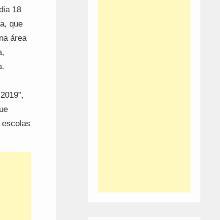
dia 18
a, que
na área
a,
a.
 2019”,
ue
 escolas