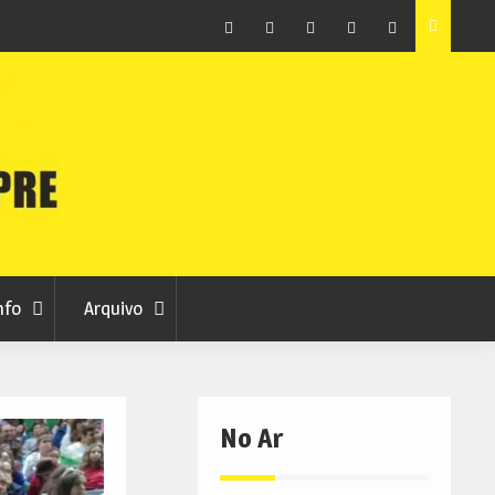
raia
Município de Belmonte alerta para tentativa de fraude
em nome da autarquia
Facebook
Instagram
Twitter
RSS
No
RCC
RCC
Ar
nfo
Arquivo
No Ar