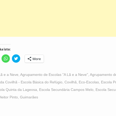
ha isto:
lick
Click
Click
More
o
to
to
hare
share
share
n
on
on
acebook
WhatsApp
Twitter
Opens
(Opens
(Opens
Lã e a Neve
,
Agrupamento de Escolas "A Lã e a Neve"
,
Agrupamento de
n
in
in
ew
new
new
da Covilhã - Escola Básica do Refúgio
,
Covilhã
,
Eco-Escolas
,
Escola Pr
indow)
window)
window)
ola Quinta da Lageosa
,
Escola Secundária Campos Melo
,
Escola Secu
Heitor Pinto
,
Guimarães