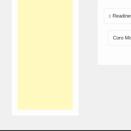
Navega
Readine
de
artigos
Coro Mis