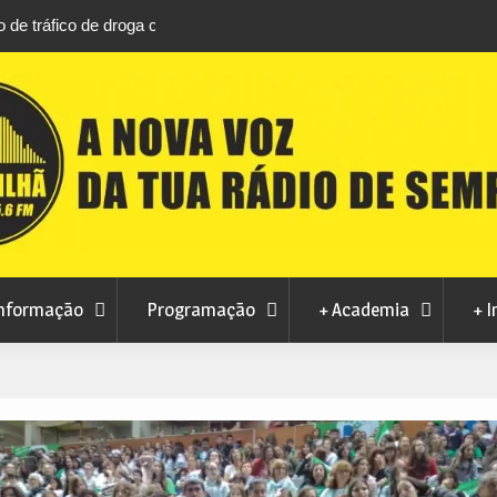
áfico de droga com
Unhais da Serra estreia Sound Sessions na p
fluvial este fim de semana
nformação
Programação
+ Academia
+ I