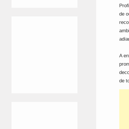
Prof
de o
reco
ambi
adia
A en
prom
deco
de t