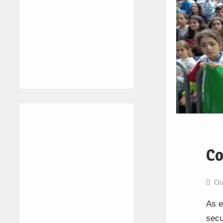
Co
Ou
As e
secu