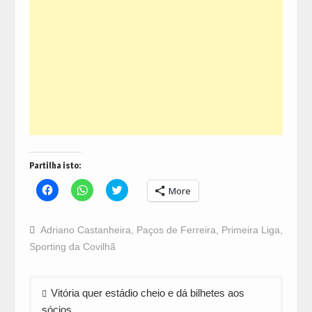
Partilha isto:
Click
Click
Click
More
to
to
to
share
share
share
on
on
on
Facebook
WhatsApp
Twitter
Adriano Castanheira
,
Paços de Ferreira
,
Primeira Liga
,
(Opens
(Opens
(Opens
in
in
in
Sporting da Covilhã
new
new
new
window)
window)
window)
Navegação
Vitória quer estádio cheio e dá bilhetes aos
de
sócios