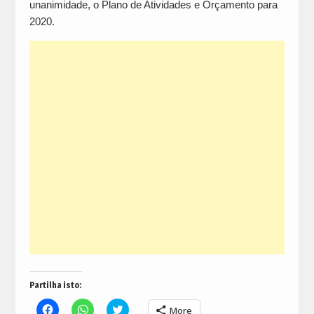
unanimidade, o Plano de Atividades e Orçamento para
2020.
Partilha isto:
Click
Click
Click
More