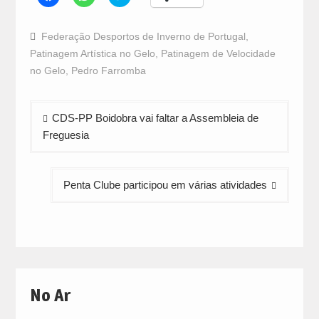
to
to
to
share
share
share
on
on
on
Facebook
WhatsApp
Twitter
Federação Desportos de Inverno de Portugal
,
(Opens
(Opens
(Opens
in
in
in
Patinagem Artística no Gelo
,
Patinagem de Velocidade
new
new
new
window)
window)
window)
no Gelo
,
Pedro Farromba
Navegação
CDS-PP Boidobra vai faltar a Assembleia de
de
Freguesia
artigos
Penta Clube participou em várias atividades
No Ar