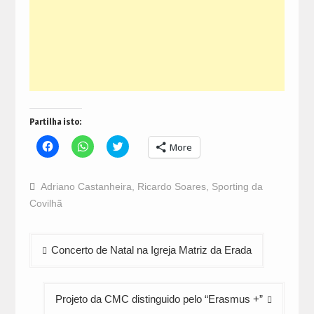
Partilha isto:
Click
Click
Click
More
to
to
to
share
share
share
on
on
on
Facebook
WhatsApp
Twitter
Adriano Castanheira
,
Ricardo Soares
,
Sporting da
(Opens
(Opens
(Opens
in
in
in
Covilhã
new
new
new
window)
window)
window)
Navegação
Concerto de Natal na Igreja Matriz da Erada
de
artigos
Projeto da CMC distinguido pelo “Erasmus +”