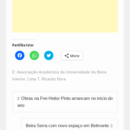
Partilha isto:
Click
Click
Click
More
to
to
to
share
share
share
on
on
on
Facebook
WhatsApp
Twitter
Associação Académica da Universidade da Beira
(Opens
(Opens
(Opens
in
in
in
Interior
,
Lista T
,
Ricardo Nora
new
new
new
window)
window)
window)
Navegação
Obras na Frei Heitor Pinto arrancam no início do
de
ano
artigos
Beira Serra com novo espaço em Belmonte