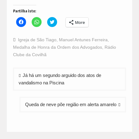
Partilha isto:
Click
Click
Click
More
to
to
to
share
share
share
on
on
on
Facebook
WhatsApp
Twitter
Igreja de São Tiago
,
Manuel Antunes Ferreira
,
(Opens
(Opens
(Opens
in
in
in
Medalha de Honra da Ordem dos Advogados
,
Rádio
new
new
new
window)
window)
window)
Clube da Covilhã
Navegação
Já há um segundo arguido dos atos de
de
vandalismo na Piscina
artigos
Queda de neve põe região em alerta amarelo