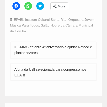
Click
Click
Click
More
to
to
to
share
share
share
on
on
on
Facebook
WhatsApp
Twitter
EPABI
,
Instituto Cultural Santa Rita
,
Orquestra Jovem
(Opens
(Opens
(Opens
in
in
in
Música Para Todos
,
Salão Nobre da Câmara Municipal
new
new
new
window)
window)
window)
da Covilhã
Navegação
CMMC celebra 4º aniversário a ajudar Refood e
de
plantar árvores
artigos
Aluna da UBI selecionada para congresso nos
EUA