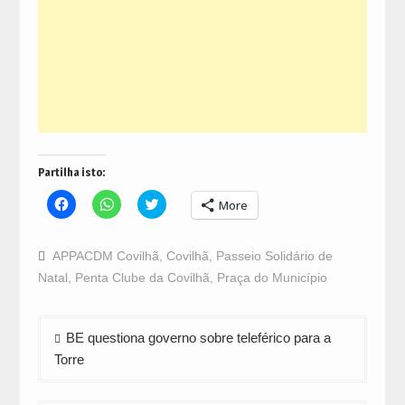
Partilha isto:
Click
Click
Click
More
to
to
to
share
share
share
on
on
on
Facebook
WhatsApp
Twitter
APPACDM Covilhã
,
Covilhã
,
Passeio Solidário de
(Opens
(Opens
(Opens
in
in
in
Natal
,
Penta Clube da Covilhã
,
Praça do Município
new
new
new
window)
window)
window)
Navegação
BE questiona governo sobre teleférico para a
de
Torre
artigos