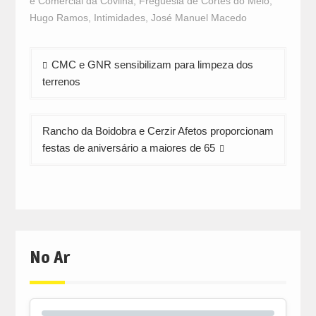
e Comercial da Covilhã
,
Freguesia de Cortes do Meio
,
new
new
new
window)
window)
window)
Hugo Ramos
,
Intimidades
,
José Manuel Macedo
Navegação
CMC e GNR sensibilizam para limpeza dos
de
terrenos
artigos
Rancho da Boidobra e Cerzir Afetos proporcionam
festas de aniversário a maiores de 65
No Ar