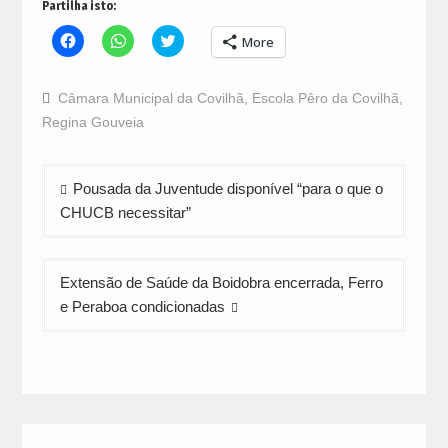
Partilha isto:
Click
Click
Click
More
to
to
to
share
share
share
on
on
on
Facebook
WhatsApp
Twitter
Câmara Municipal da Covilhã
,
Escola Pêro da Covilhã
,
(Opens
(Opens
(Opens
in
in
in
Regina Gouveia
new
new
new
window)
window)
window)
Navegação
Pousada da Juventude disponível “para o que o
de
CHUCB necessitar”
artigos
Extensão de Saúde da Boidobra encerrada, Ferro
e Peraboa condicionadas