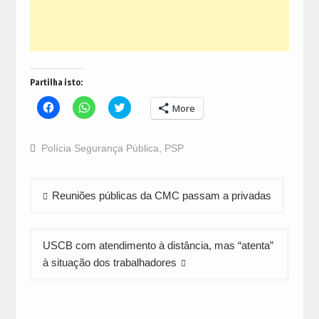
Partilha isto:
Click
Click
Click
More
to
to
to
share
share
share
on
on
on
Facebook
WhatsApp
Twitter
Polícia Segurança Pública
,
PSP
(Opens
(Opens
(Opens
in
in
in
new
new
new
window)
window)
window)
Navegação
Reuniões públicas da CMC passam a privadas
de
artigos
USCB com atendimento à distância, mas “atenta”
à situação dos trabalhadores