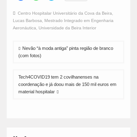
share
share
share
on
on
on
Facebook
WhatsApp
Twitter
Centro Hospitalar Universitário da Cova da Beira
,
(Opens
(Opens
(Opens
in
in
in
Lucas Barbosa
,
Mestrado Integrado em Engenharia
new
new
new
window)
window)
window)
Aeronáutica
,
Universidade da Beira Interior
Navegação
Nevão “à moda antiga” pinta região de branco
de
(com fotos)
artigos
Tech4COVID19 tem 2 covilhanenses na
coordenação e já doou mais de 150 mil euros em
material hospitalar