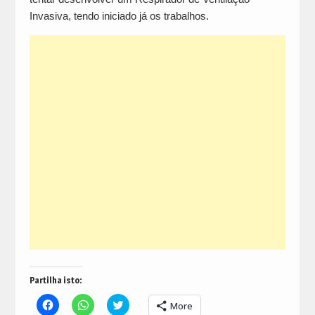
Invasiva, tendo iniciado já os trabalhos.
Partilha isto:
Click
Click
Click
More
to
to
to