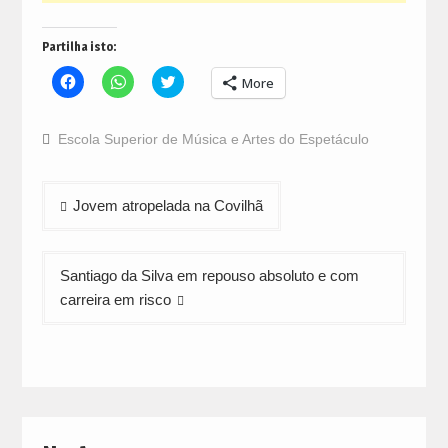
Partilha isto:
Click
Click
Click
More
to
to
to
share
share
share
on
on
on
Facebook
WhatsApp
Twitter
Escola Superior de Música e Artes do Espetáculo
(Opens
(Opens
(Opens
in
in
in
new
new
new
window)
window)
window)
Navegação
Jovem atropelada na Covilhã
de
artigos
Santiago da Silva em repouso absoluto e com
carreira em risco