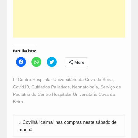
Partilha isto:
Click
Click
Click
More
to
to
to
share
share
share
on
on
on
Facebook
WhatsApp
Twitter
Centro Hospitalar Universitário da Cova da Beira
,
(Opens
(Opens
(Opens
in
in
in
Covid19
,
Cuidados Paliativos
,
Neonatologia
,
Serviço de
new
new
new
window)
window)
window)
Pediatria do Centro Hospitalar Universitário Cova da
Beira
Navegação
Covilhã “calma” nas compras neste sábado de
de
manhã
artigos