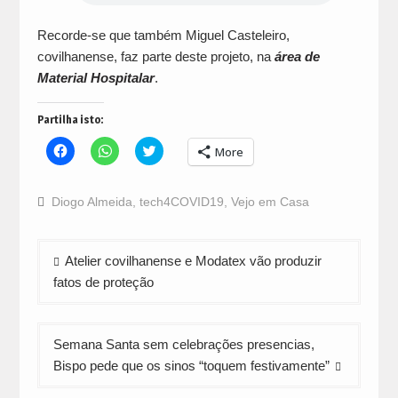
Recorde-se que também Miguel Casteleiro,
covilhanense, faz parte deste projeto, na
área de
Material Hospitalar
.
Partilha isto:
Click
Click
Click
More
to
to
to
share
share
share
on
on
on
Facebook
WhatsApp
Twitter
Diogo Almeida
,
tech4COVID19
,
Vejo em Casa
(Opens
(Opens
(Opens
in
in
in
new
new
new
window)
window)
window)
Navegação
Atelier covilhanense e Modatex vão produzir
de
fatos de proteção
artigos
Semana Santa sem celebrações presencias,
Bispo pede que os sinos “toquem festivamente”