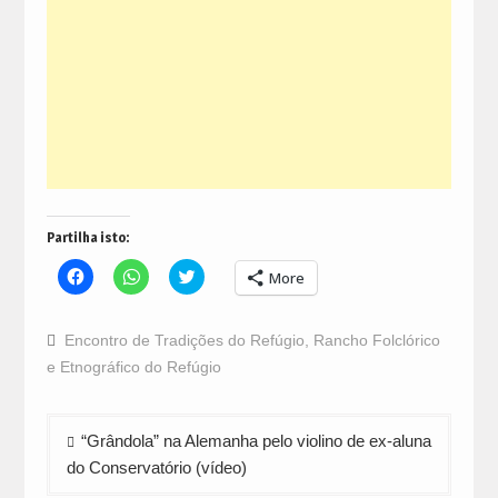
Partilha isto:
Click
Click
Click
More
to
to
to
share
share
share
on
on
on
Facebook
WhatsApp
Twitter
Encontro de Tradições do Refúgio
,
Rancho Folclórico
(Opens
(Opens
(Opens
in
in
in
e Etnográfico do Refúgio
new
new
new
window)
window)
window)
Navegação
“Grândola” na Alemanha pelo violino de ex-aluna
de
do Conservatório (vídeo)
artigos