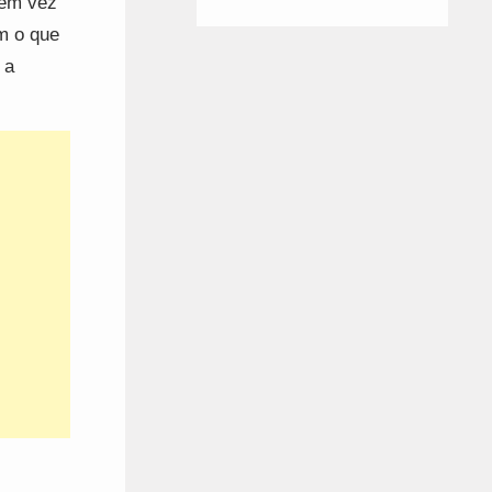
 em vez
m o que
 a