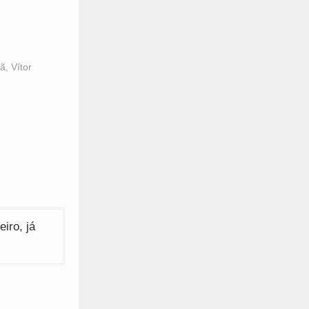
hã
,
Vítor
iro, já