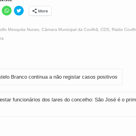
lick
Click
Click
More
o
to
to
hare
share
share
n
on
on
acebook
WhatsApp
Twitter
Opens
(Opens
(Opens
olfo Mesquita Nunes
,
Câmara Municipal da Covilhã
,
CDS
,
Rádio Covil
n
in
in
ew
new
new
ra
indow)
window)
window)
ção
elo Branco continua a não registar casos positivos
star funcionários dos lares do concelho: São José é o prime