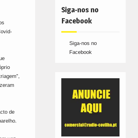
Siga-nos no
Facebook
os
Covid-
Siga-nos no
Facebook
ue
óprio
triagem”,
fizeram
acto de
arelho.