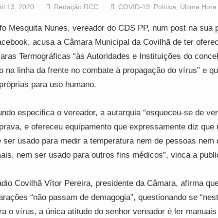
ril 13, 2020
Redação RCC
COVID-19
,
Política
,
Última Hora
fo Mesquita Nunes, vereador do CDS PP, num post na sua 
acebook, acusa a Câmara Municipal da Covilhã de ter ofere
ras Termográficas “às Autoridades e Instituições do conce
o na linha da frente no combate à propagação do vírus” e q
próprias para uso humano.
ndo especifica o vereador, a autarquia “esqueceu-se de ver
rava, e ofereceu equipamento que expressamente diz que 
 ser usado para medir a temperatura nem de pessoas nem 
ais, nem ser usado para outros fins médicos”, vinca a publ
dio Covilhã Vítor Pereira, presidente da Câmara, afirma qu
arações “não passam de demagogia”, questionando se “nest
ra o vírus, a única atitude do senhor vereador é ler manuais