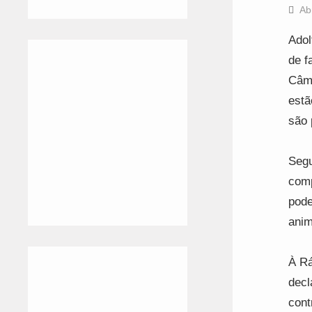
Ab
Adol
de f
Câma
estã
são 
Segu
comp
pode
anim
À Rá
decl
cont