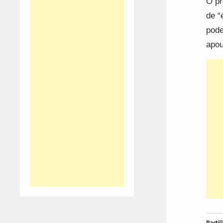
O pr
de “
pode
apou
Partil