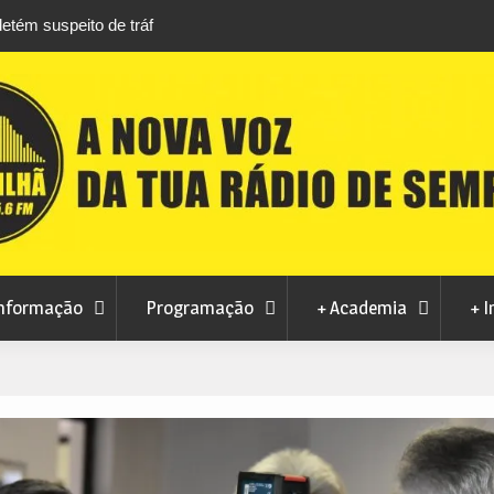
áfico de droga com
Unhais da Serra estreia Sound Sessions na p
fluvial este fim de semana
nformação
Programação
+ Academia
+ I