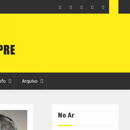
raia
Município de Belmonte alerta para tentativa de fraude
em nome da autarquia
Facebook
Instagram
Twitter
RSS
No
RCC
RCC
Ar
nfo
Arquivo
No Ar