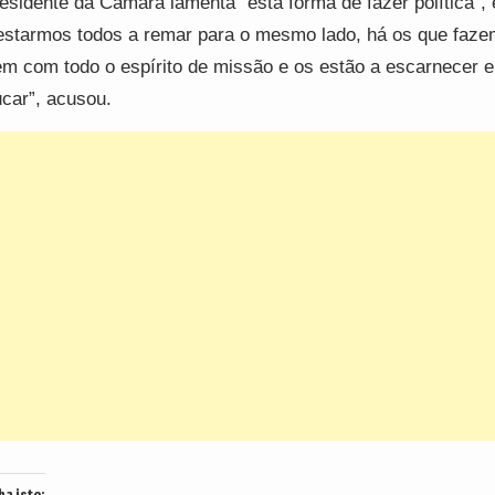
esidente da Câmara lamenta “esta forma de fazer política”,
estarmos todos a remar para o mesmo lado, há os que faze
m com todo o espírito de missão e os estão a escarnecer e
car”, acusou.
ha isto: