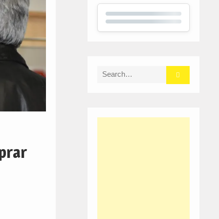
Search
for:
prar