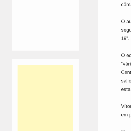
câma
O au
segu
19”.
O ed
“vár
Cent
sali
esta
Víto
em p