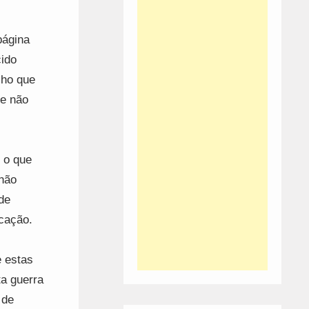
página
cido
lho que
ue não
 o que
não
de
icação.
e estas
a guerra
 de