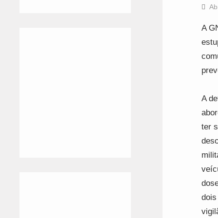
Ab
A GN
estu
comu
prev
A de
abor
ter 
deso
mili
veíc
dose
dois
vigi