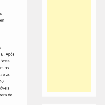
de
 em
s
al. Após
 “este
am os
a e ao
40
óveis,
mera de