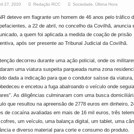
ril 27, 2020
Redação RCC
Sociedade
,
Última Hora
R deteve em flagrante um homem de 46 anos pelo tráfico 
pefacientes, a 22 de abril, no concelho da Covilhã, anuncia
nicado, a quem foi aplicada a medida de coação de prisão
entiva, após ser presente ao Tribunal Judicial da Covilhã.
tenção decorreu durante uma ação policial, onde os militare
daram uma viatura suspeita parqueada numa zona residenci
sido dada a indicação para que o condutor saísse da viatura,
bedeceu e encetou a fuga abalroando o veículo onde segui
tares”. As diligências culminaram com uma busca domiciliári
ulo que resultou na apreensão de 2778 euros em dinheiro, 2
s de cocaína avaliadas em mais de 16 mil euros, três telem
 cofres, um veículo, uma balança digital, um tablet, uma câ
lância e diverso material para corte e consumo do produto.