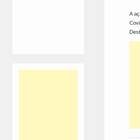
A aç
Covi
Dest