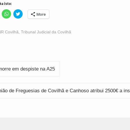
ha isto:
lick
Click
Click
More
o
to
to
hare
share
share
n
on
on
acebook
WhatsApp
Twitter
Opens
(Opens
(Opens
R Covilhã
,
Tribunal Judicial da Covilhã
n
in
in
ew
new
new
indow)
window)
window)
ção
morre em despiste na A25
ião de Freguesias de Covilhã e Canhoso atribui 2500€ a ins