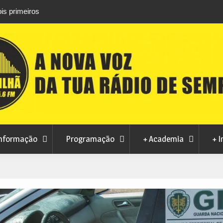
is primeiros
Atletas do Clube de Desportos de Combate 
conquistam três títulos europeus de Brazilian 
nformação
Programação
+ Academia
+ I