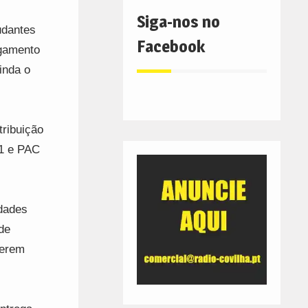
Siga-nos no
udantes
Facebook
agamento
inda o
tribuição
 1 e PAC
ldades
de
serem