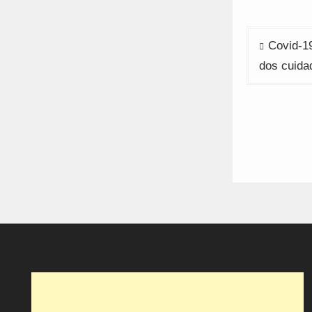
Navega
Covid-19
de
dos cuida
artigos