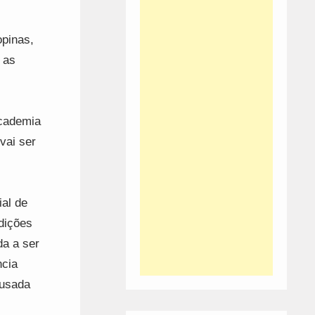
pinas,
 as
academia
vai ser
al de
dições
da a ser
ncia
ausada