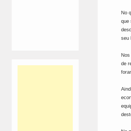
No q
que 
desd
seu 
Nos 
de r
fora
Aind
econ
equi
dest