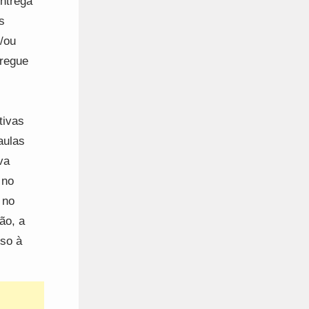
entrega
s
/ou
tregue
tivas
aulas
va
 no
 no
ão, a
sso à