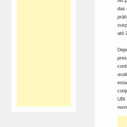
No p
das 
prát
susp
até 
Depo
pres
cont
aval
esta
conj
UBI 
norm