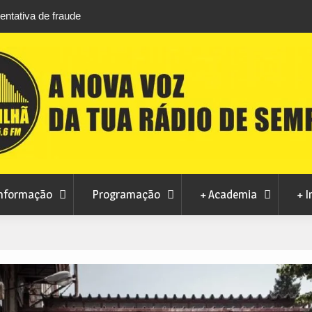
 agosto na Piscina
CMC rejeita pedido da MoviCovilhã para alter
contrato de concessão dos transportes urba
nformação
Programação
+ Academia
+ I