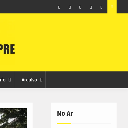
ar
Autarquia garante manutenção da ambulância do
nos
INEM no Fundão
Facebook
Instagram
Twitter
RSS
No
RCC
RCC
Ar
nfo
Arquivo
No Ar