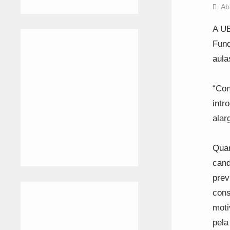
Ab
A UB
Fund
aula
“Con
intr
alar
Quan
cand
prev
cons
moti
pela