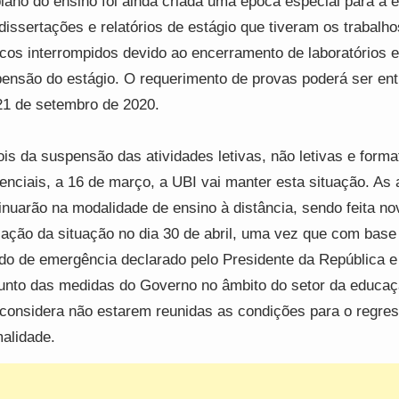
lano do ensino foi ainda criada uma época especial para a 
dissertações e relatórios de estágio que tiveram os trabalho
icos interrompidos devido ao encerramento de laboratórios e
ensão do estágio. O requerimento de provas poderá ser en
21 de setembro de 2020.
is da suspensão das atividades letivas, não letivas e forma
enciais, a 16 de março, a UBI vai manter esta situação. As 
inuarão na modalidade de ensino à distância, sendo feita no
iação da situação no dia 30 de abril, uma vez que com base
do de emergência declarado pelo Presidente da República e
unto das medidas do Governo no âmbito do setor da educaç
considera não estarem reunidas as condições para o regre
alidade.