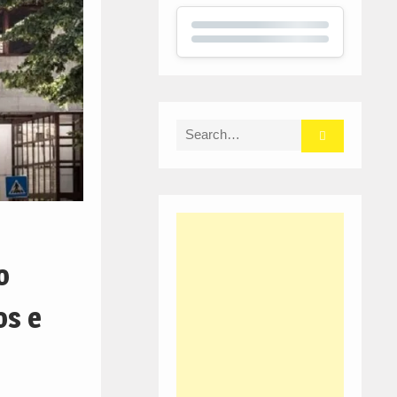
Search
for:
o
os e