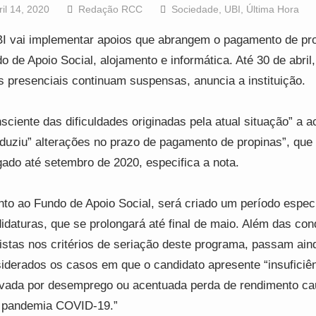
ril 14, 2020
Redação RCC
Sociedade
,
UBI
,
Última Hora
I vai implementar apoios que abrangem o pagamento de pro
o de Apoio Social, alojamento e informática. Até 30 de abril,
s presenciais continuam suspensas, anuncia a instituição.
sciente das dificuldades originadas pela atual situação” a 
oduziu” alterações no prazo de pagamento de propinas”, que 
gado até setembro de 2020, especifica a nota.
to ao Fundo de Apoio Social, será criado um período especi
idaturas, que se prolongará até final de maio. Além das con
istas nos critérios de seriação deste programa, passam ain
iderados os casos em que o candidato apresente “insuficiê
vada por desemprego ou acentuada perda de rendimento c
 pandemia COVID-19.”