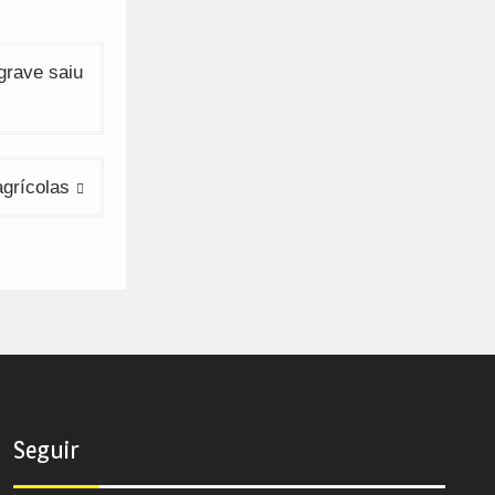
grave saiu
agrícolas
Seguir