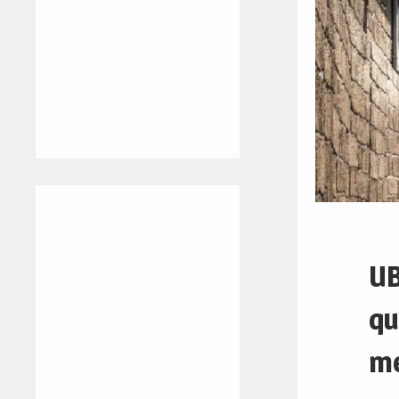
UB
qu
me